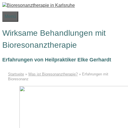
Zum
Inhalt
Menü
springen
Wirksame Behandlungen mit
Bioresonanztherapie
Erfahrungen von Heilpraktiker Elke Gerhardt
Startseite
»
Was ist Bioresonanztherapie?
»
Erfahrungen mit
Bioresonanz